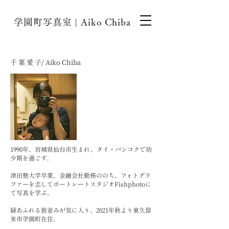
学園町写真室 | Aiko Chiba
千 葉 愛 子​
/
Aiko Chiba
1990年、宮城県仙台市生まれ、タイ・バンコクで幼
少期を過ごす。
津田塾大学卒業、金融
会社勤務ののち、フォトグラ
ファーを志して
ポートレートスタジオFishphotoに
て写真を学ぶ。
緑あふれる街並みが気に入り、2021年秋より東久留
米市学園町在住。